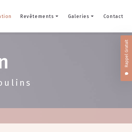
ation
Revêtements
Galeries
Contact
Sols
Maçonnerie
Rappel Gratuit
Peinture et finition
Menuiserie extérieure
Aérogommage
Plâtrerie et Isolation
Revêtements mur et sol
oulins