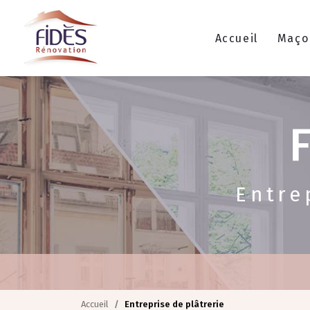
Navigation principale
Aller
au
contenu
Accueil
Maço
principal
Entre
Accueil
Entreprise de plâtrerie