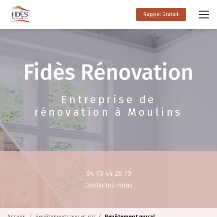
Aller
au
Rappel Gratuit
contenu
principal
Entreprise de
rénovation à Moulins
04 70 44 28 70
Contactez-nous
Accueil
Revêtements mur et sol
Revêtement mural