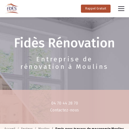
Aller
au
Rappel Gratuit
contenu
principal
Entreprise de
rénovation à Moulins
04 70 44 28 70
Contactez-nous
Accueil
Secteur
Moulins
Devis pour travaux de maçonnerie Moulins