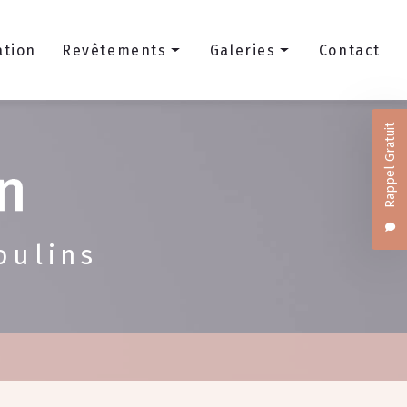
ation
Revêtements
Galeries
Contact
Sols
Maçonnerie
Rappel Gratuit
Peinture et finition
Menuiserie extérieure
Aérogommage
Plâtrerie et Isolation
Revêtements mur et sol
oulins