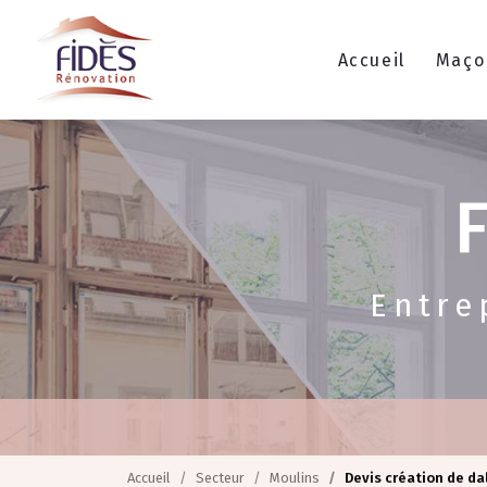
Navigation principale
Aller
au
contenu
Accueil
Maço
principal
Entre
Accueil
Secteur
Moulins
Devis création de da